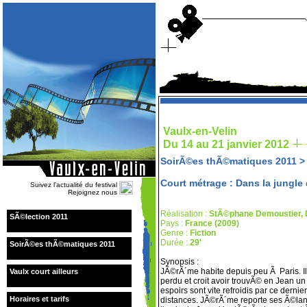
Vaulx-en-Velin
Du 14 au 21 janvier 2012
SoirÃ©es thÃ©matiques 2011
Court métrage : Dans la jungle 
Suivez l'actualité du festival
Rejoignez nous
Réalisation :
StÃ©phane Demoustier, 
SÃ©lection 2011
Pays :
France (2009)
Genre :
Fiction
Durée :
29'
SoirÃ©es thÃ©matiques 2011
Synopsis :
JÃ©rÃ´me habite depuis peu Ã Paris. Il
Vaulx court ailleurs
perdu et croit avoir trouvÃ© en Jean u
espoirs sont vite refroidis par ce dernie
Horaires et tarifs
distances. JÃ©rÃ´me reporte ses Ã©lans 