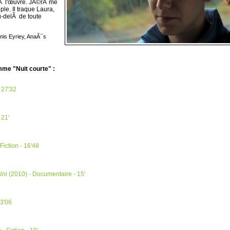
 Ã l'œuvre. JÃ©rÃ´me
ple. Il traque Laura,
u-delÃ de toute
nis Eyriey, AnaÃ¯s
mme "
Nuit courte
" :
- 27'32
 21'
iction - 16'48
i (2010) - Documentaire - 15'
13'06