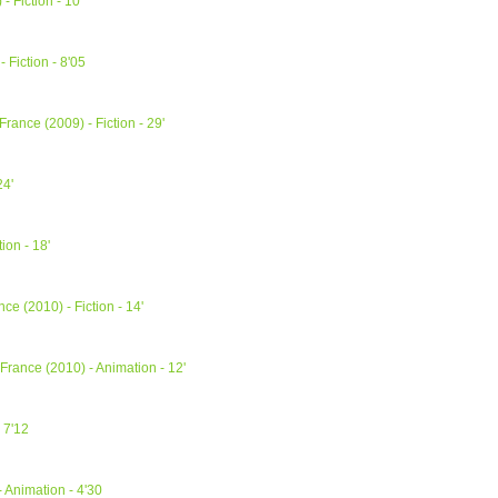
 Fiction - 10'
 Fiction - 8'05
ance (2009) - Fiction - 29'
24'
ion - 18'
e (2010) - Fiction - 14'
rance (2010) - Animation - 12'
 7'12
 Animation - 4'30