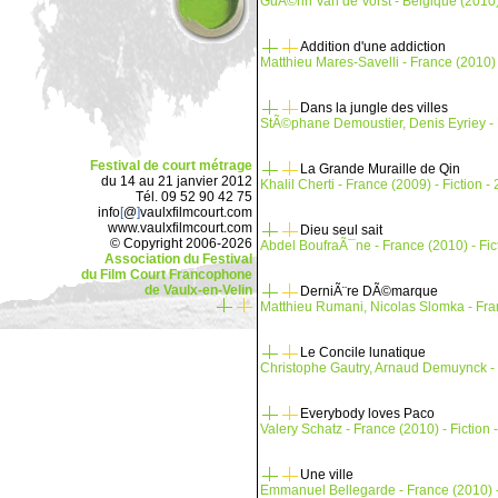
GuÃ©rin Van de Vorst - Belgique (2010) -
Addition d'une addiction
Matthieu Mares-Savelli - France (2010) -
Dans la jungle des villes
StÃ©phane Demoustier, Denis Eyriey - Fr
Festival de court métrage
La Grande Muraille de Qin
du 14 au 21 janvier 2012
Khalil Cherti - France (2009) - Fiction - 
Tél. 09 52 90 42 75
info
[
@
]
vaulxfilmcourt.com
www.vaulxfilmcourt.com
Dieu seul sait
© Copyright 2006-2026
Abdel BoufraÃ¯ne - France (2010) - Fict
Association du Festival
du Film Court Francophone
de Vaulx-en-Velin
DerniÃ¨re DÃ©marque
Matthieu Rumani, Nicolas Slomka - Franc
Le Concile lunatique
Christophe Gautry, Arnaud Demuynck - F
Everybody loves Paco
Valery Schatz - France (2010) - Fiction -
Une ville
Emmanuel Bellegarde - France (2010) -