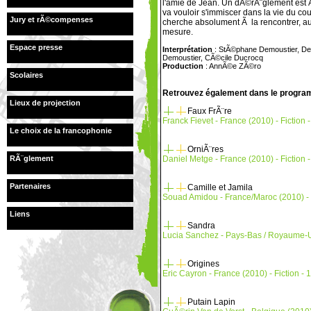
l'amie de Jean. Un dÃ©rÃ¨glement est
va vouloir s'immiscer dans la vie du cou
Jury et rÃ©compenses
cherche absolument Ã la rencontrer, a
mesure.
Espace presse
Interprétation
: StÃ©phane Demoustier, De
Demoustier, CÃ©cile Ducrocq
Production
: AnnÃ©e ZÃ©ro
Scolaires
Retrouvez également dans le progra
Lieux de projection
Faux FrÃ¨re
Franck Fievet - France (2010) - Fiction 
Le choix de la francophonie
OrniÃ¨res
RÃ¨glement
Daniel Metge - France (2010) - Fiction -
Partenaires
Camille et Jamila
Souad Amidou - France/Maroc (2010) - F
Liens
Sandra
Lucia Sanchez - Pays-Bas / Royaume-Un
Origines
Eric Cayron - France (2010) - Fiction - 
Putain Lapin