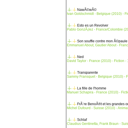
NawÃ©wÃ©
Ivan Goldschmidt - Belgique (2010) - Fic
Esto es un Revolver
Pablo GonzÃ¡lez - France/Colombie (201
Son souffle contre mon Ã©paule
Emmanuel About, Gautier About - France 
Ned
David Taylor - France (2010) - Fiction -
Transparente
Sammy Fransquet - Belgique (2010) - Fi
La fille de l'homme
Manuel Schapira - France (2010) - Ficti
FrÃ¨re BenoÃ®t et les grandes 
Michel Dufourd - Suisse (2010) - Animat
Schlaf
Claudius Gentinetta, Frank Braun - Suis