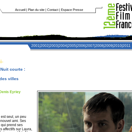
Accueil
|
Plan du site
|
Contact
|
Espace Presse
2001
|
2002
|
2003
|
2004
|
2005
|
2006
|
2007
|
2008
|
2009
|
2010
|
2011
>
Nuit courte
:
des villes
Denis Eyriey
 est seul, un peu
n nouvel ami. Ses
r qui prend ses
affectifs sur Laura,