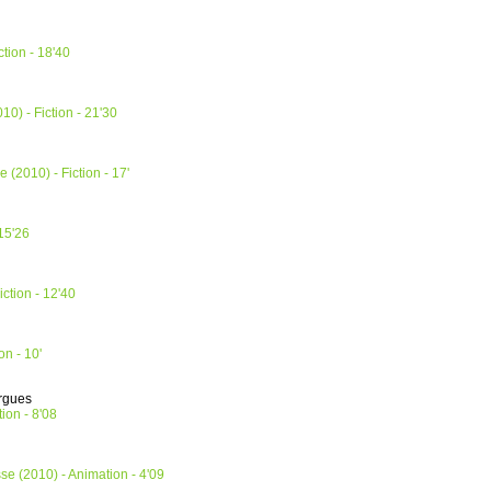
tion - 18'40
0) - Fiction - 21'30
(2010) - Fiction - 17'
 15'26
ction - 12'40
on - 10'
orgues
ion - 8'08
se (2010) - Animation - 4'09