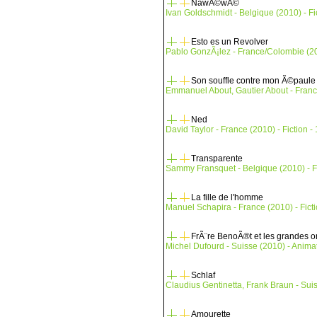
NawÃ©wÃ©
Ivan Goldschmidt - Belgique (2010) - Fic
Esto es un Revolver
Pablo GonzÃ¡lez - France/Colombie (201
Son souffle contre mon Ã©paule
Emmanuel About, Gautier About - France 
Ned
David Taylor - France (2010) - Fiction -
Transparente
Sammy Fransquet - Belgique (2010) - Fi
La fille de l'homme
Manuel Schapira - France (2010) - Ficti
FrÃ¨re BenoÃ®t et les grandes 
Michel Dufourd - Suisse (2010) - Animat
Schlaf
Claudius Gentinetta, Frank Braun - Suis
Amourette