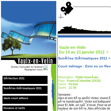
Vaulx-en-Velin
Du 14 au 21 janvier 2012
SoirÃ©es thÃ©matiques 2011
Court métrage : Esto es un Rev
Suivez l'actualité du festival
Rejoignez nous
Réalisation :
Pablo GonzÃ¡lez
SÃ©lection 2011
Pays :
France/Colombie (2010)
Genre :
Fiction
Durée :
21'30
SoirÃ©es thÃ©matiques 2011
Synopsis :
Alex et son frÃ¨re ainÃ© Victor, vivent 
Vaulx court ailleurs
pÃ¨re handicapÃ©. Victor est trafiquant
pour El Jefe, un caÃ¯d local. Pour se pr
Horaires et tarifs
hauteur de son frÃ¨re, Alex dÃ©cide de 