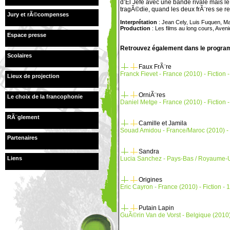
d’El Jefe avec une bande rivale mais l
tragÃ©die, quand les deux frÃ¨res se re
Jury et rÃ©compenses
Interprétation
: Jean Cely, Luis Fuquen, M
Production
: Les films au long cours, Aven
Espace presse
Retrouvez également dans le progra
Scolaires
Faux FrÃ¨re
Franck Fievet - France (2010) - Fiction 
Lieux de projection
OrniÃ¨res
Le choix de la francophonie
Daniel Metge - France (2010) - Fiction -
RÃ¨glement
Camille et Jamila
Souad Amidou - France/Maroc (2010) - F
Partenaires
Sandra
Lucia Sanchez - Pays-Bas / Royaume-Un
Liens
Origines
Eric Cayron - France (2010) - Fiction - 
Putain Lapin
GuÃ©rin Van de Vorst - Belgique (2010) -