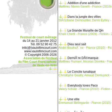
Addition d'une addiction
Matthieu Mares-Savelli - France (2010) -
Dans la jungle des villes
StÃ©phane Demoustier, Denis Eyriey - Fr
La Grande Muraille de Qin
Khalil Cherti - France (2009) - Fiction - 
Festival de court métrage
du 14 au 21 janvier 2012
Dieu seul sait
Tél. 09 52 90 42 75
Abdel BoufraÃ¯ne - France (2010) - Fict
info
[
@
]
vaulxfilmcourt.com
www.vaulxfilmcourt.com
© Copyright 2006-2026
DerniÃ¨re DÃ©marque
Association du Festival
Matthieu Rumani, Nicolas Slomka - Franc
du Film Court Francophone
de Vaulx-en-Velin
Le Concile lunatique
Christophe Gautry, Arnaud Demuynck - F
Everybody loves Paco
Valery Schatz - France (2010) - Fiction -
Une ville
Emmanuel Bellegarde - France (2010) -