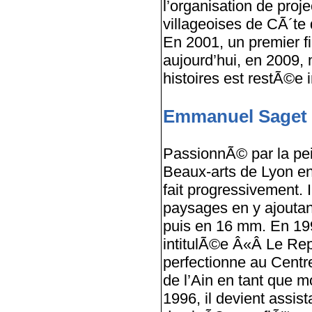
l’organisation de proj
villageoises de CÃ´te d
En 2001, un premier fi
aujourd’hui, en 2009, 
histoires est restÃ©e i
Emmanuel Saget 
PassionnÃ© par la pein
Beaux-arts de Lyon en
fait progressivement.
paysages en y ajoutan
puis en 16 mm. En 1993
intitulÃ©e Â«Â Le Rep
perfectionne au Cen
de l’Ain en tant que 
1996, il devient assi