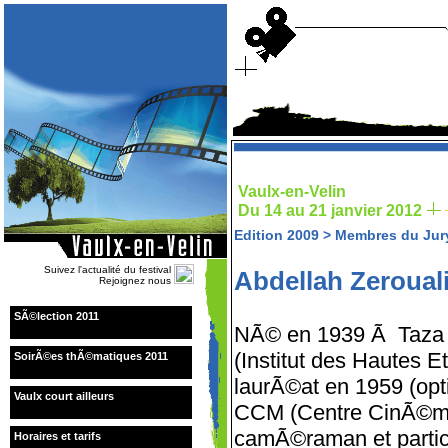
Vaulx-en-Velin
Du 14 au 21 janvier 2012
Edition 2009
>
Membres du Jur
Suivez l'actualité du festival
Abdellah Zerouali
Rejoignez nous
SÃ©lection 2011
NÃ© en 1939 Ã Taza (
(Institut des Hautes 
SoirÃ©es thÃ©matiques 2011
laurÃ©at en 1959 (opti
Vaulx court ailleurs
CCM (Centre CinÃ©m
camÃ©raman et partic
Horaires et tarifs