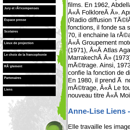
films. En 1962, Abdel
Jury et rÃ©compenses
Â«Â FolkloreÂ Â». Ap
(Radio diffusion TÃ©l
Espace presse
fonctions, il fonde s
Scolaires
70, il enchaine la rÃ
Â«Â Groupement motoc
Lieux de projection
(1971), Â«Â Atlas Ag
Le choix de la francophonie
MarrakechÂ Â» (1973) 
mÃ©trage. Ainsi, 1973,
RÃ¨glement
confie la fonction de d
Partenaires
En 1980, il prend Ã 
mÃ©trage, Â«Â Le tour
Liens
nouveau titre Â«Â Moi 
Anne-Lise Liens -
Elle travaille les imag