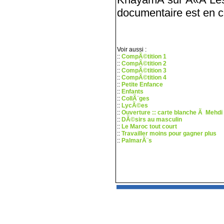
documentaire est en c
Voir aussi :
::
CompÃ©tition 1
::
CompÃ©tition 2
::
CompÃ©tition 3
::
CompÃ©tition 4
::
Petite Enfance
::
Enfants
::
CollÃ¨ges
::
LycÃ©es
::
Ouverture :: carte blanche Ã Mehdi
::
DÃ©sirs au masculin
::
Le Maroc tout court
::
Travailler moins pour gagner plus
::
PalmarÃ¨s