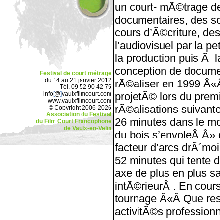
un court- mÃ©trage de 
documentaires, des s
cours d’Ã©criture, des
l’audiovisuel par la p
la production puis Ã l
conception de document
Festival de court métrage
du 14 au 21 janvier 2012
rÃ©aliser en 1999 Â«Â
Tél. 09 52 90 42 75
info
[
@
]
vaulxfilmcourt.com
projetÃ© lors du premi
www.vaulxfilmcourt.com
rÃ©alisations suivant
© Copyright 2006-2026
Association du Festival
26 minutes dans le m
du Film Court Francophone
de Vaulx-en-Velin
du bois s’envoleÂ Â» 
facteur d’arcs drÃ´mo
52 minutes qui tente d
axe de plus en plus 
intÃ©rieurÂ . En cour
tournage Â«Â Que res
activitÃ©s professionn