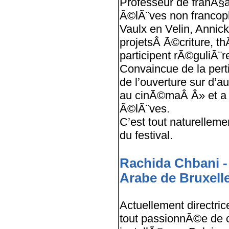
Professeur de franÃ§
Ã©lÃ¨ves non francop
Vaulx en Velin, Anni
projetsÂ Ã©criture, t
participent rÃ©guliÃ¨r
Convaincue de la perti
de l’ouverture sur d’a
au cinÃ©maÂ Â» et a p
Ã©lÃ¨ves.
C’est tout naturelleme
du festival.
Rachida Chbani - 
Arabe de Bruxell
Actuellement directric
tout passionnÃ©e de 