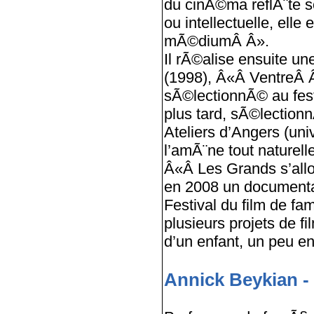
du cinÃ©ma reflÃ¨te s
ou intellectuelle, el
mÃ©diumÂ Â».
Il rÃ©alise ensuite 
(1998), Â«Â VentreÂ 
sÃ©lectionnÃ© au fest
plus tard, sÃ©lection
Ateliers d’Angers (un
l’amÃ¨ne tout naturel
Â«Â Les Grands s’all
en 2008 un documenta
Festival du film de fam
plusieurs projets de 
d’un enfant, un peu e
Annick Beykian -