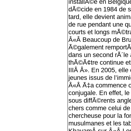
installÃ©e en Belgique
dÃ©cide en 1984 de s’
tard, elle devient ani
de rue pendant une qu
courts et longs mÃ©t
Â«Â Beaucoup de Brui
Ã©galement remportÃ© 
dans un second rÃ´le 
thÃ©Ã¢tre continue et
IIIÂ Â». En 2005, ell
jeunes issus de l’imm
Â«Â Ã‡a commence co
conjugale. En effet, l
sous diffÃ©rents angle
chers comme celui de 
chercheuse pour la f
musulmanes et les ta
KhayamÂ sur Â«Â Les