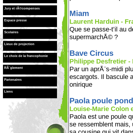
Jury et rÃ©compenses
Miam
Laurent Harduin - Fr
Espace presse
Que se passe-t’il au 
Scolaires
supermarchÃ© ?
Lieux de projection
Bave Circus
Le choix de la francophonie
Philippe Desfretier - 
Par un aprÃ¨s-midi pl
RÃ¨glement
escargots. Il bascule
Partenaires
onirique
Liens
Paola poule pon
Louise-Marie Colon et
Paola est une poule qu
se ressemblent mais, u
sa cousine qui vit da