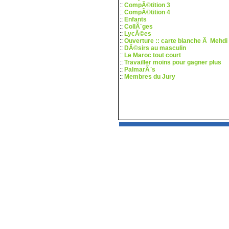
::
CompÃ©tition 3
::
CompÃ©tition 4
::
Enfants
::
CollÃ¨ges
::
LycÃ©es
::
Ouverture :: carte blanche Ã Mehdi
::
DÃ©sirs au masculin
::
Le Maroc tout court
::
Travailler moins pour gagner plus
::
PalmarÃ¨s
::
Membres du Jury