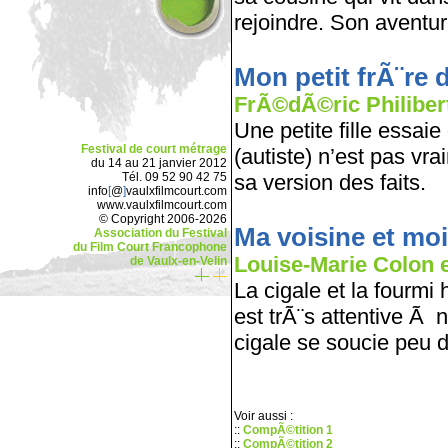
rejoindre. Son avent
Mon petit frÃ¨re d
FrÃ©dÃ©ric Philibert 
Une petite fille essai
Festival de court métrage
(autiste) n’est pas v
du 14 au 21 janvier 2012
Tél. 09 52 90 42 75
sa version des faits.
info
[
@
]
vaulxfilmcourt.com
www.vaulxfilmcourt.com
© Copyright 2006-2026
Ma voisine et moi
Association du Festival
du Film Court Francophone
Louise-Marie Colon et
de Vaulx-en-Velin
La cigale et la fourmi
est trÃ¨s attentive Ã n
cigale se soucie peu 
Voir aussi :
::
CompÃ©tition 1
::
CompÃ©tition 2