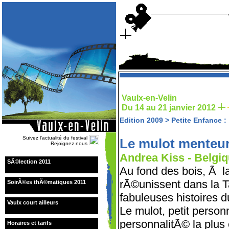
Vaulx-en-Velin
Du 14 au 21 janvier 2012
Edition 2009
>
Petite Enfance
:
Suivez l'actualité du festival
Le mulot menteu
Rejoignez nous
Andrea Kiss - Belgiq
SÃ©lection 2011
Au fond des bois, Ã l
rÃ©unissent dans la T
SoirÃ©es thÃ©matiques 2011
fabuleuses histoires d
Vaulx court ailleurs
Le mulot, petit personn
personnalitÃ© la plus
Horaires et tarifs