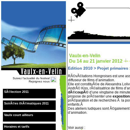
Vaulx-en-Velin
Du 14 au 21 janvier 2012
Edition 2010
>
Projet primaires
RÃ©vÃ©lations Hongroises est une assoc
Suivez l'actualité du festival
diffuseur de films d’animation.
Rejoignez nous
Elle est constituÃ©e de Alexandra Lolivr
AndrÃ© Kiss, rÃ©alisatrice de films d’ani
SÃ©lection 2011
dÃ©coupÃ©
d’une vingtaine de minut
propose de prÃ©senter une
exposition
prÃ©paration et de recherches Ã la po
SoirÃ©es thÃ©matiques 2011
enfants.Â
Des ateliers ludiques sont Ã©galement 
d’animation.
Vaulx court ailleurs
Horaires et tarifs
Voir aussi :