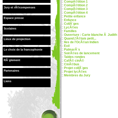
::
CompÃ©tition 1
::
CompÃ©tition 2
Jury et rÃ©compenses
::
CompÃ©tition 3
::
CompÃ©tition 4
::
Petite enfance
Espace presse
::
Enfance
::
CollÃ¨ges
::
LycÃ©es
Scolaires
::
Familles
::
Ouverture : Carte blanche Ã Judith
::
Quand j'Ã©tais petit...
Lieux de projection
::
Iles de l'OcÃ©an Indien
::
Exil
::
PalmarÃ¨s
Le choix de la francophonie
::
SoirÃ©es de lancement
::
Tables rondes
RÃ¨glement
::
CafÃ© cinÃ©
::
CinÃ©bus
::
Projet collÃ¨ges
Partenaires
::
Projet lycÃ©es
::
Membres du Jury
Liens