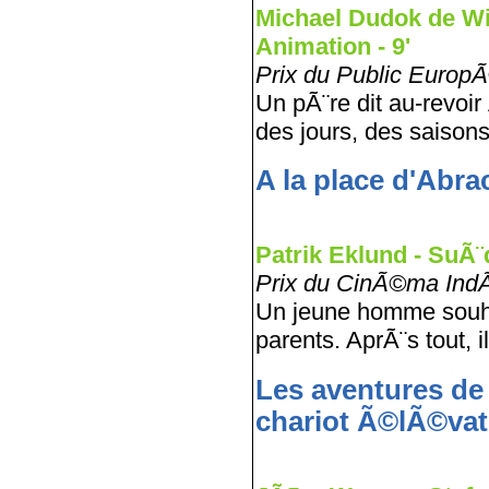
Michael Dudok de Wi
Animation - 9'
Prix du Public Europ
Un pÃ¨re dit au-revoir 
des jours, des saison
A la place d'Abr
Patrik Eklund - SuÃ¨d
Prix du CinÃ©ma Ind
Un jeune homme souha
parents. AprÃ¨s tout,
Les aventures d
chariot Ã©lÃ©vat