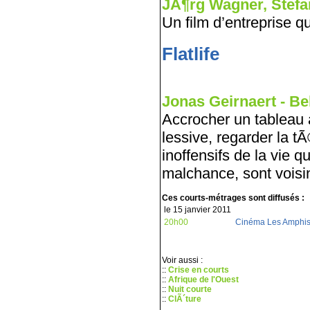
JÃ¶rg Wagner, Stefan
Un film d’entreprise 
Flatlife
Jonas Geirnaert - Bel
Accrocher un tableau a
lessive, regarder la t
inoffensifs de la vie 
malchance, sont voisi
Ces courts-métrages sont diffusés :
le 15 janvier 2011
20h00
Cinéma Les Amphi
Voir aussi :
::
Crise en courts
::
Afrique de l'Ouest
::
Nuit courte
::
ClÃ´ture