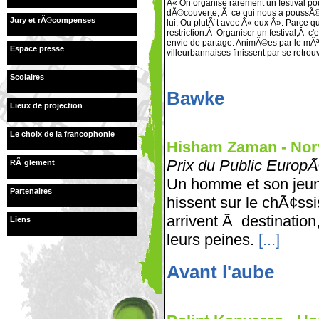
Â« On organise rarement un festival pou
dÃ©couverte, Ã ce qui nous a poussÃ© 
Jury et rÃ©compenses
lui. Ou plutÃ´t avec Â« eux Â». Parce 
restriction.Â Organiser un festival,Â c'e
envie de partage. AnimÃ©es par le mÃª
Espace presse
villeurbannaises finissent par se retr
Scolaires
Bawke
Lieux de projection
Le choix de la francophonie
Hisham Zaman - NorvÃ
Prix du Public Europ
RÃ¨glement
Un homme et son jeune 
Partenaires
hissent sur le chÃ¢ssi
arrivent Ã destination
Liens
leurs peines.
[...]
Avant l'aube