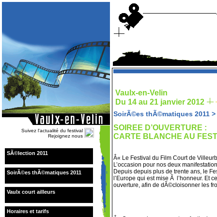
Vaulx-en-Velin
Du 14 au 21 janvier 2012
SoirÃ©es thÃ©matiques 2011
SOIREE D’OUVERTURE :
Suivez l'actualité du festival
CARTE BLANCHE AU FEST
Rejoignez nous
SÃ©lection 2011
Â« Le Festival du Film Court de Villeurb
L’occasion pour nos deux manifestations
Depuis depuis plus de trente ans, le Fes
SoirÃ©es thÃ©matiques 2011
l’Europe qui est mise Ã l’honneur. Et c
ouverture, afin de dÃ©cloisonner les fr
Vaulx court ailleurs
Horaires et tarifs