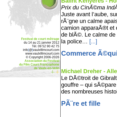
Balint Kenyeres - Hon
Prix du CinÃ©ma Ind
Juste avant l’aube, su
rÃ¨gne un calme apais
camion apparaÃ®t et 
de blÃ©. Le calme de l
Festival de court métrage
la police…
[...]
du 14 au 21 janvier 2012
Tél. 09 52 90 42 75
info
[
@
]
vaulxfilmcourt.com
Commerce Ã©qui
www.vaulxfilmcourt.com
© Copyright 2006-2026
Association du Festival
du Film Court Francophone
de Vaulx-en-Velin
Michael Dreher - Alle
Le DÃ©troit de Gibralt
gouffre – qui sÃ©pare 
des nombreuses histoi
PÃ¨re et fille