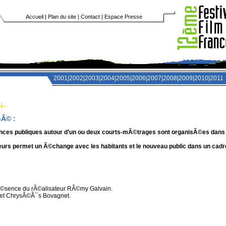
Accueil
|
Plan du site
|
Contact
|
Espace Presse
2001
|
2002
|
2003
|
2004
|
2005
|
2006
|
2007
|
2008
|
2009
|
2010
|
2011
nÃ©
:
ances publiques autour d’un ou deux courts-mÃ©trages sont organisÃ©es dans
rs permet un Ã©change avec les habitants et le nouveau public dans un cadre
Ã©sence du rÃ©alisateur RÃ©my Galvain.
et ChrysÃ©Ã¯s Bovagnet.