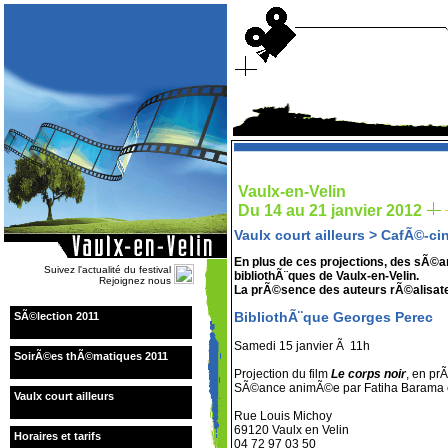
Vaulx-en-Velin
Du 14 au 21 janvier 2012
Vaulx court ailleurs
>
CafÃ©-ci
En plus de ces projections, des sÃ©
Suivez l'actualité du festival
bibliothÃ¨ques de Vaulx-en-Velin.
Rejoignez nous
La prÃ©sence des auteurs rÃ©alisateu
BibliothÃ¨que Georges Perec
SÃ©lection 2011
Samedi 15 janvier Ã 11h
SoirÃ©es thÃ©matiques 2011
Projection du film
Le corps noir
, en pr
SÃ©ance animÃ©e par Fatiha Barama 
Vaulx court ailleurs
Rue Louis Michoy
69120 Vaulx en Velin
Horaires et tarifs
04 72 97 03 50