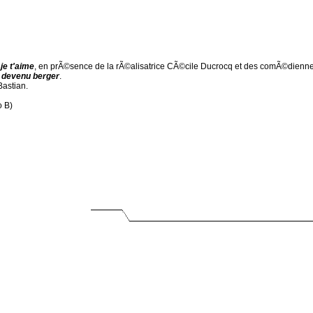
je t'aime
, en prÃ©sence de la rÃ©alisatrice CÃ©cile Ducrocq et des comÃ©dien
p devenu berger
.
astian.
 B)