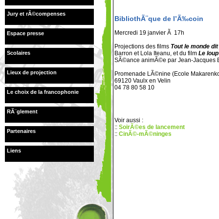
Jury et rÃ©compenses
BibliothÃ¨que de l’Ã‰coin
Mercredi 19 janvier Ã 17h
Espace presse
Projections des films
Tout le monde dit 
Scolaires
Barron et Lola Iteanu, et du film
Le lou
SÃ©ance animÃ©e par Jean-Jacques B
Lieux de projection
Promenade LÃ©nine (Ecole Makarenko
69120 Vaulx en Velin
04 78 80 58 10
Le choix de la francophonie
RÃ¨glement
Voir aussi :
::
SoirÃ©es de lancement
Partenaires
::
CinÃ©-mÃ©ninges
Liens